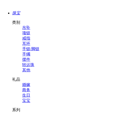
珠宝
类别
吊坠
项链
戒指
耳环
手链/脚链
手镯
摆件
转运珠
其他
礼品
婚嫁
商务
生日
宝宝
系列