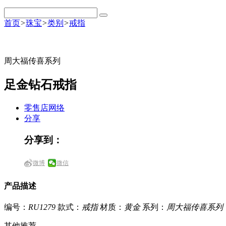
首页
>
珠宝
>
类别
>
戒指
周大福传喜系列
足金钻石戒指
零售店网络
分享
分享到：
微博
微信
产品描述
编号：
RU1279
款式：
戒指
材质：
黄金
系列：
周大福传喜系列
其他推荐