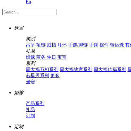
En
珠宝
类别
吊坠
项链
戒指
耳环
手链/脚链
手镯
摆件
转运珠
其
礼品
婚嫁
商务
生日
宝宝
系列
周大福万相系列
周大福故宫系列
周大福传福系列
若星辰系列
更多
全部
婚嫁
产品系列
礼品
订制
定制