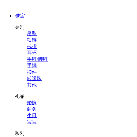
珠宝
类别
吊坠
项链
戒指
耳环
手链/脚链
手镯
摆件
转运珠
其他
礼品
婚嫁
商务
生日
宝宝
系列