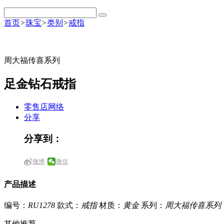
首页
>
珠宝
>
类别
>
戒指
周大福传喜系列
足金钻石戒指
零售店网络
分享
分享到：
微博
微信
产品描述
编号：
RU1278
款式：
戒指
材质：
黄金
系列：
周大福传喜系列
其他推荐