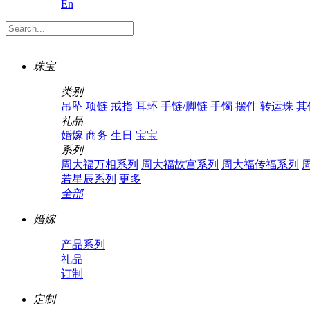
En
珠宝
类别
吊坠
项链
戒指
耳环
手链/脚链
手镯
摆件
转运珠
其
礼品
婚嫁
商务
生日
宝宝
系列
周大福万相系列
周大福故宫系列
周大福传福系列
若星辰系列
更多
全部
婚嫁
产品系列
礼品
订制
定制