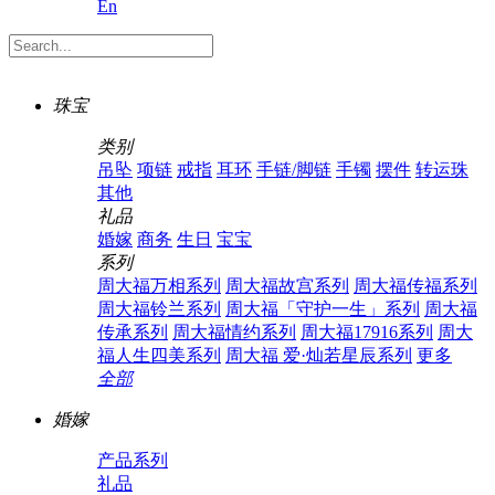
En
珠宝
类别
吊坠
项链
戒指
耳环
手链/脚链
手镯
摆件
转运珠
其他
礼品
婚嫁
商务
生日
宝宝
系列
周大福万相系列
周大福故宫系列
周大福传福系列
周大福铃兰系列
周大福「守护一生」系列
周大福
传承系列
周大福情约系列
周大福17916系列
周大
福人生四美系列
周大福 爱·灿若星辰系列
更多
全部
婚嫁
产品系列
礼品