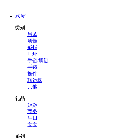
珠宝
类别
吊坠
项链
戒指
耳环
手链/脚链
手镯
摆件
转运珠
其他
礼品
婚嫁
商务
生日
宝宝
系列