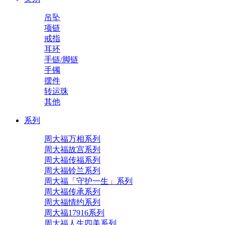
吊坠
项链
戒指
耳环
手链/脚链
手镯
摆件
转运珠
其他
系列
周大福万相系列
周大福故宫系列
周大福传福系列
周大福铃兰系列
周大福「守护一生」系列
周大福传承系列
周大福情约系列
周大福17916系列
周大福人生四美系列