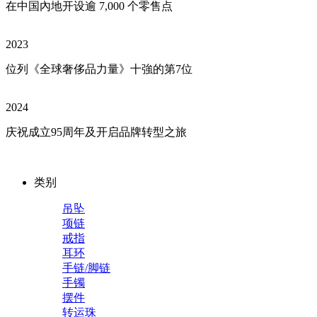
在中国內地开设逾 7,000 个零售点
2023
位列《全球奢侈品力量》十強的第7位
2024
庆祝成立95周年及开启品牌转型之旅
类别
吊坠
项链
戒指
耳环
手链/脚链
手镯
摆件
转运珠