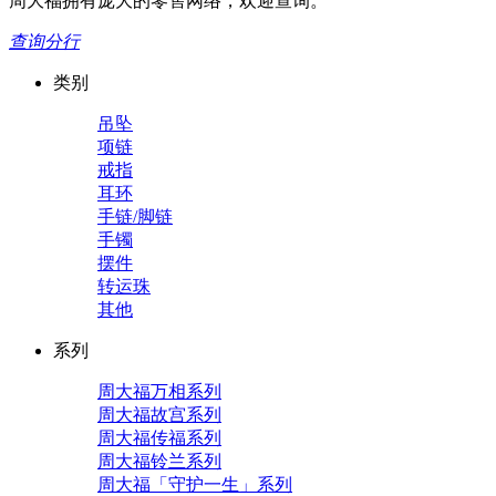
周大福拥有庞大的零售网络，欢迎查询。
查询分行
类别
吊坠
项链
戒指
耳环
手链/脚链
手镯
摆件
转运珠
其他
系列
周大福万相系列
周大福故宫系列
周大福传福系列
周大福铃兰系列
周大福「守护一生」系列