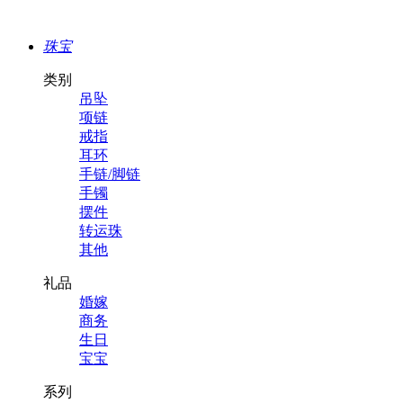
珠宝
类别
吊坠
项链
戒指
耳环
手链/脚链
手镯
摆件
转运珠
其他
礼品
婚嫁
商务
生日
宝宝
系列