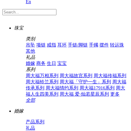
En
珠宝
类别
吊坠
项链
戒指
耳环
手链/脚链
手镯
摆件
转运珠
其他
礼品
婚嫁
商务
生日
宝宝
系列
周大福万相系列
周大福故宫系列
周大福传福系列
周大福铃兰系列
周大福「守护一生」系列
周大福
传承系列
周大福情约系列
周大福17916系列
周大
福人生四美系列
周大福 爱·灿若星辰系列
更多
全部
婚嫁
产品系列
礼品