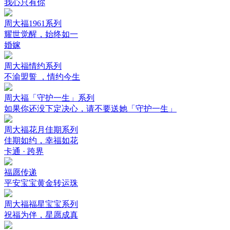
我心只有你
周大福1961系列
耀世觉醒，始终如一
婚嫁
周大福情约系列
不渝盟誓 ，情约今生
周大福「守护一生」系列
如果你还没下定决心，请不要送她「守护一生」
周大福花月佳期系列
佳期如约，幸福如花
卡通 · 跨界
福愿传递
平安宝宝黄金转运珠
周大福福星宝宝系列
祝福为伴，星愿成真