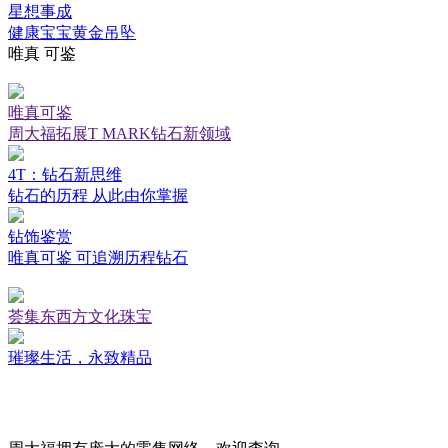
星想事成
健康宝宝黄金吊坠
唯真 可鉴
唯真可鉴
周大福拓展T MARK钻石新领域
4T：钻石新思维
钻石的历程 从此由你掌握
钻饰鉴赏
唯真可鉴 可追溯历程钻石
荟集东西方文化珠宝
璀璨生活，永致精品